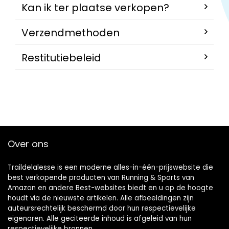
Kan ik ter plaatse verkopen?
Verzendmethoden
Restitutiebeleid
Over ons
Traildelalesse is een moderne alles-in-één-prijswebsite die
best verkopende producten van Running & Sports van
Amazon en andere Best-websites biedt en u op de hoogte
houdt via de nieuwste artikelen. Alle afbeeldingen zijn
auteursrechtelijk beschermd door hun respectievelijke
eigenaren. Alle geciteerde inhoud is afgeleid van hun
respectievelijke bronnen.