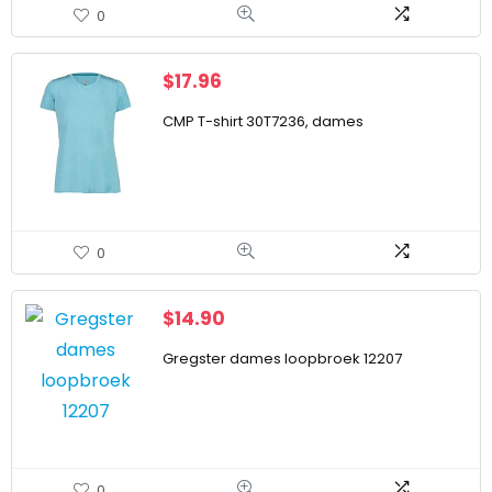
0
$
17.96
CMP T-shirt 30T7236, dames
0
$
14.90
Gregster dames loopbroek 12207
0