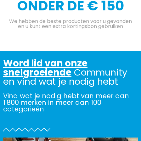
ONDER DE € 150
We hebben de beste producten voor u gevonden
en u kunt een extra kortingsbon gebruiken
Word lid van onze
snelgroeiende
Community
en vind wat je nodig hebt
Vind wat je nodig hebt van meer dan
1.800 merken in meer dan 100
categorieën