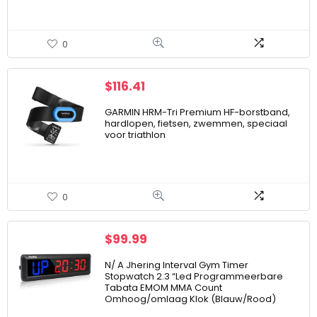
0
$
116.41
GARMIN HRM-Tri Premium HF-borstband,
hardlopen, fietsen, zwemmen, speciaal
voor triathlon
0
$
99.99
N/ A Jhering Interval Gym Timer
Stopwatch 2.3 “Led Programmeerbare
Tabata EMOM MMA Count
Omhoog/omlaag Klok (Blauw/Rood)