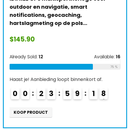
outdoor en navigatie, smart
Alre
notifications, geocaching,
hartslagmeting op de pols…
e:
56
Haas
64 %
$
145.90
0
Already Sold:
12
Available:
16
K
75 %
Haast je! Aanbieding loopt binnenkort af.
0
0
2
3
5
9
1
7
8
KOOP PRODUCT