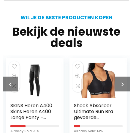
WIL JE DE BESTE PRODUCTEN KOPEN
Bekijk de nieuwste
deals
SKINS Heren A400
Shock Absorber
Skins Heren A400
Ultimate Run Bra
Lange Panty –
gevoerde
Zwart, XL
sportbeha voor
dames, 85E
Already Sold: 31%
Already Sold: 13%