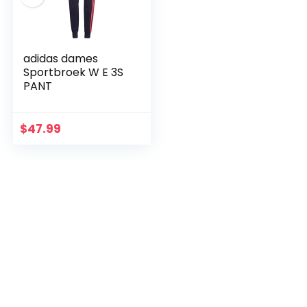
adidas dames
Sportbroek W E 3S
PANT
$
47.99