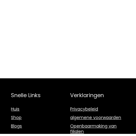
Snelle Links
Verklaringen
Huis
Privacybeleid
Shop
algemene voorwaarden
Blogs
Openbaarmaking van
filialen