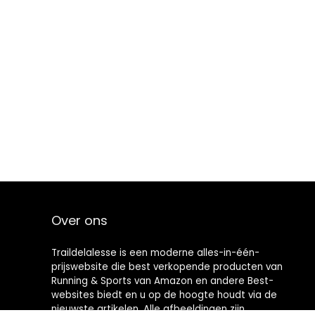
Over ons
Traildelalesse is een moderne alles-in-één-
prijswebsite die best verkopende producten van
Running & Sports van Amazon en andere Best-
websites biedt en u op de hoogte houdt via de
nieuwste artikelen. Alle afbeeldingen zijn