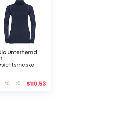
lo Unterhemd
t
sichtsmaske
ames
nderhemd met
zichtsmasker.
$
110.53