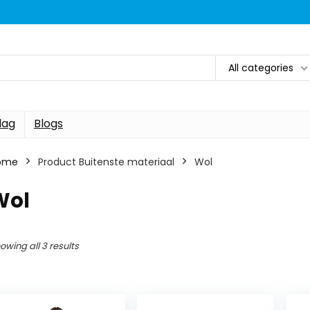
All categories
dag
Blogs
ome
Product Buitenste materiaal
Wol
Wol
owing all 3 results