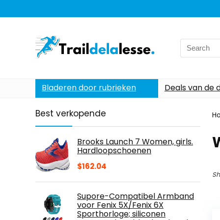
Search
for:
Bladeren door rubrieken
Deals van de 
Best verkopende
H
Brooks Launch 7 Women, girls.
Hardloopschoenen
$
162.04
Sh
Supore-Compatibel Armband
voor Fenix 5X/Fenix 6X
Sporthorloge; siliconen