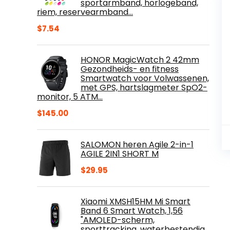
sportarmband, horlogeband,
riem, reservearmband…
$
7.54
HONOR MagicWatch 2 42mm
Gezondheids- en fitness
Smartwatch voor Volwassenen,
met GPS, hartslagmeter SpO2-
monitor, 5 ATM…
$
145.00
SALOMON heren Agile 2-in-1
AGILE 2IN1 SHORT M
$
29.95
Xiaomi XMSH15HM Mi Smart
Band 6 Smart Watch, 1,56
"AMOLED-scherm,
sporttracking, waterbestendig