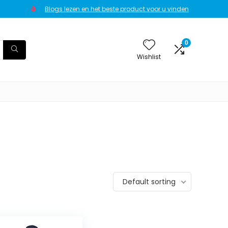
Blogs lezen en het beste product voor u vinden
0
Wishlist
Default sorting