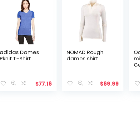
adidas Dames
NOMAD Rough
Od
Pknit T-Shirt
dames shirt
mi
Ge
d
O
ge
$
77.16
$
69.99