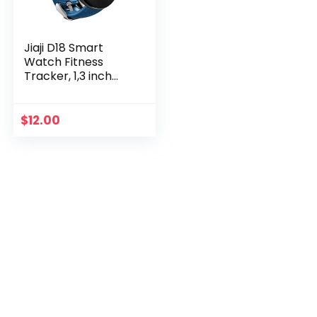
Jiaji D18 Smart
Watch Fitness
Tracker, 1,3 inch
Fitness Tracker
Kleurenscherm
Waterdicht Sport
$
12.00
Horloge…