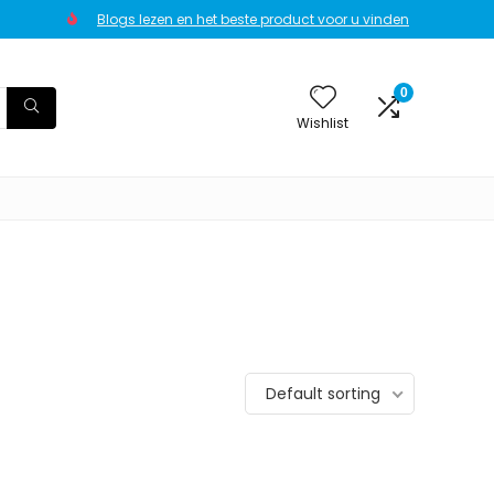
Blogs lezen en het beste product voor u vinden
0
Wishlist
Default sorting