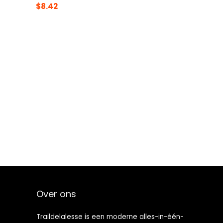
$
8.42
Over ons
Traildelalesse is een moderne alles-in-één-