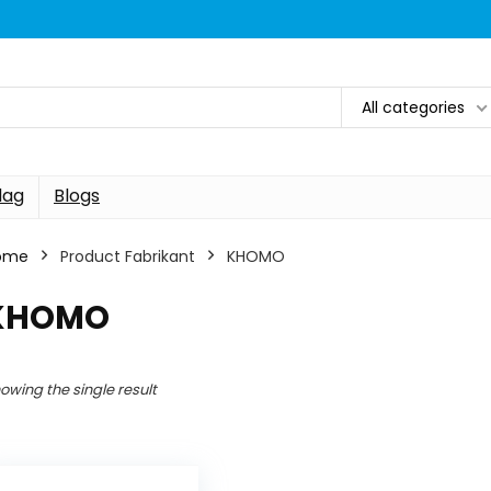
All categories
dag
Blogs
ome
Product Fabrikant
KHOMO
KHOMO
owing the single result