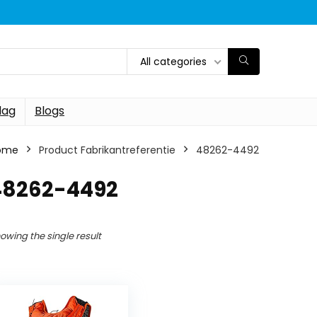
All categories
dag
Blogs
ome
Product Fabrikantreferentie
48262-4492
48262-4492
owing the single result