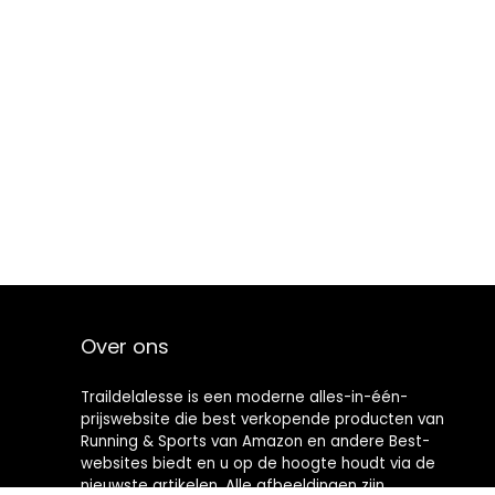
Over ons
Traildelalesse is een moderne alles-in-één-
prijswebsite die best verkopende producten van
Running & Sports van Amazon en andere Best-
websites biedt en u op de hoogte houdt via de
nieuwste artikelen. Alle afbeeldingen zijn