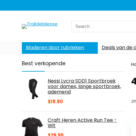
Search
for:
Bladeren door rubrieken
Deals van de 
Best verkopende
H
Nessi Lycra SDD1 Sportbroek
voor dames, lange sportbroek,
ademend
$
19.90
Sh
Craft Heren Active Run Tee -
Wit
$
29.95