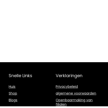
Snelle Links
Verklaringen
Huis
Privacybeleid
Shop
algemene voorwaarden
Blogs
Openbaarmaking van
filialen