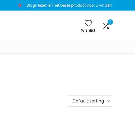
Blogs lezen en het beste product voor u vinden
0
Wishlist
Default sorting