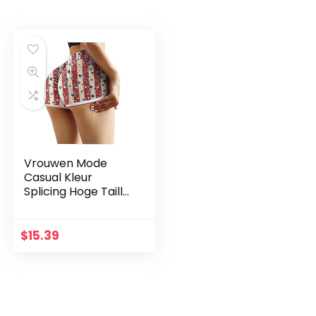
Vrouwen Mode
Casual Kleur
Splicing Hoge Taille
Maar Lifting Brede
Been Vrije tijd
Beweging Koord
$
15.39
Yoga Broek