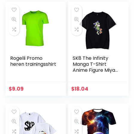
Korte…
elastische…
Rogelli Promo
SK8 The Infinity
heren trainingsshirt
Manga T-Shirt
Anime Figure Miya
Print T-shirt Ronde
Hals Korte Mouw
Cartoons Tshirts
$
9.09
$
18.04
voor Vrouwen…