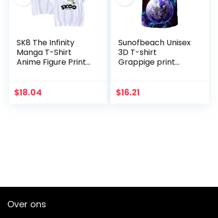
SK8 The Infinity
Sunofbeach Unisex
Manga T-Shirt
3D T-shirt
Anime Figure Print
Grappige print
Tshirt Ronde Hals
casual korte
Korte Mouw Tshirts
mouwen T-shirts
voor
thee tops, Modern
$
18.04
$
16.21
Vrouwen/mannen
Fashion Blue Planet
Over ons