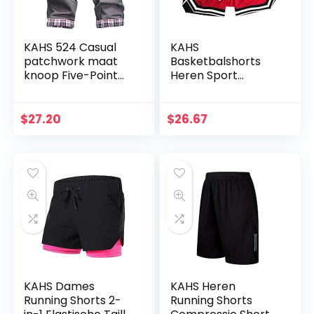
KAHS 524 Casual
KAHS
patchwork maat
Basketbalshorts
knoop Five-Point
Heren Sport
broek losse
Running
strandshorts
Sneldrogende
zomer sport zomer
Sport Shorts Mesh
$
27.20
$
26.67
sport training
Fitness Jogging
Training Shorts
Mannen 5214
KAHS Dames
KAHS Heren
Running Shorts 2-
Running Shorts