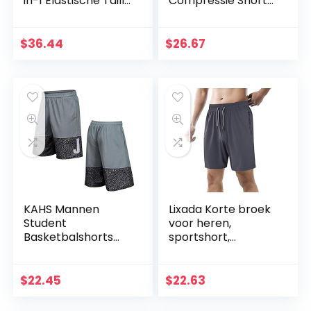
in-1 Elastische Taille
Compressie Shorts
Gym Jogging
5214
Fitness Sport
Shorts Vrouwen
$
36.44
$
26.67
5214
KAHS Mannen
Lixada Korte broek
Student
voor heren,
Basketbalshorts
sportshort,
Heren Sportkleding
sportbroek voor
Gym mannen
heren,
Voetbal Workout
sneldrogende
$
22.45
$
22.63
Running Wandelen
hardloopshorts
Running Fitness
met ritszak,