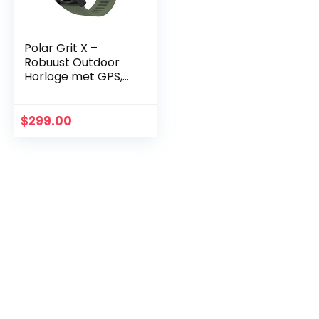
Polar Grit X –
Robuust Outdoor
Horloge met GPS,
Kompas,
Hoogtemeter en
Duurzaamheid van
$
299.00
Militair niveau voor
Hiking…