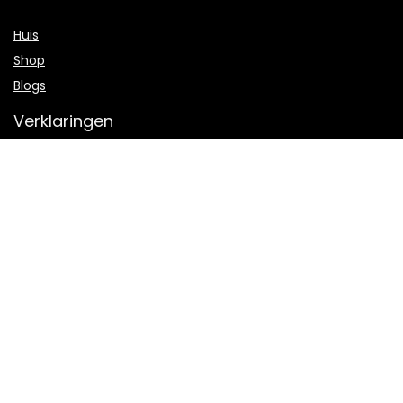
Huis
Shop
Blogs
Verklaringen
Privacybeleid
algemene voorwaarden
Openbaarmaking van filialen
Productcategorieën
Select a category