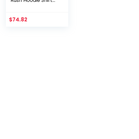
Rush Hoodie Shirt
met lange mouwen
$
74.82