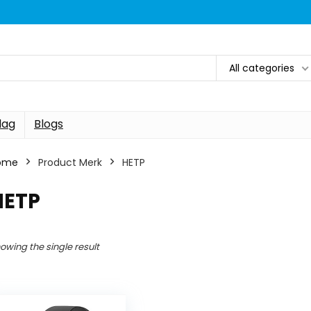
All categories
dag
Blogs
ome
Product Merk
HETP
HETP
owing the single result