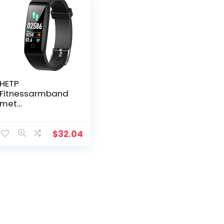
HETP
Fitnessarmband
met
hartslagmeter,
fitnesstracker,
horloge,
$
32.04
waterdicht
conform IP67,
bloeddrukmeter,
stappenteller…