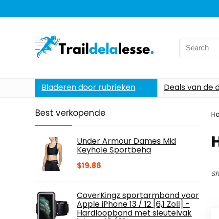
Search
for:
Bladeren door rubrieken
Deals van de 
Best verkopende
H
Under Armour Dames Mid
Keyhole Sportbeha
$
19.86
Sh
CoverKingz sportarmband voor
Apple iPhone 13 / 12 [6,1 Zoll] -
Hardloopband met sleutelvak