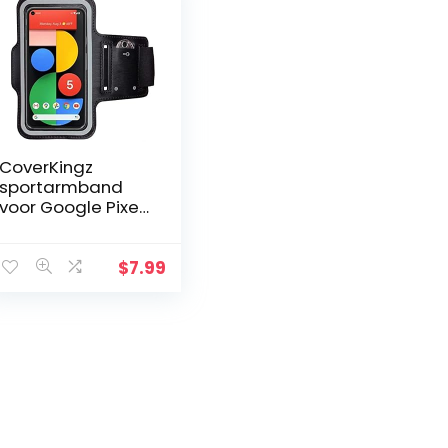
CoverKingz
sportarmband
voor Google Pixel
5 – Hardloopband
met sleutelvak
Pixel 5 – Sport
$
7.99
hardlooparmban
d voor mobiele…