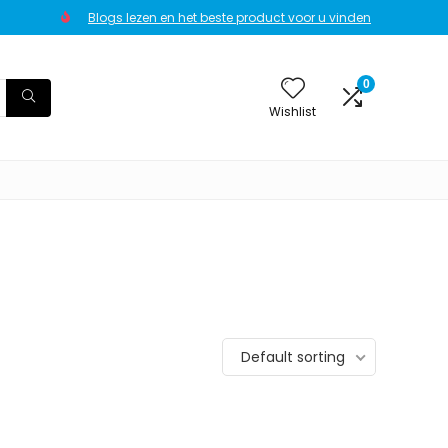
Blogs lezen en het beste product voor u vinden
0
Wishlist
Default sorting