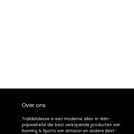
Over ons
Traildelalesse is een moderne alles-in-één-
prijswebsite die best verkopende producten van
Running & Sports van Amazon en andere Best-