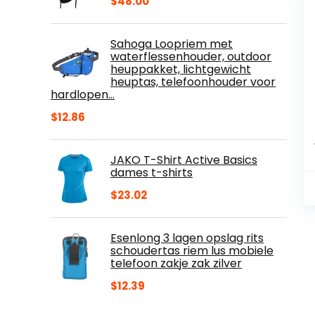
$
48.00
Sahoga Loopriem met
waterflessenhouder, outdoor
heuppakket, lichtgewicht
heuptas, telefoonhouder voor
hardlopen…
$
12.86
JAKO T-Shirt Active Basics
dames t-shirts
$
23.02
Esenlong 3 lagen opslag rits
schoudertas riem lus mobiele
telefoon zakje zak zilver
$
12.39