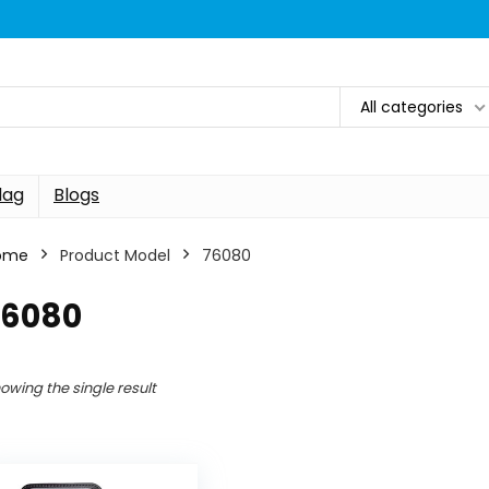
All categories
dag
Blogs
ome
Product Model
76080
76080
owing the single result