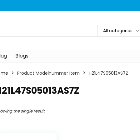
All categories
dag
Blogs
ome
Product Modelnummer item
H21L47S05013AS7Z
H21L47S05013AS7Z
owing the single result