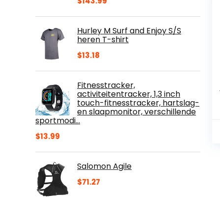
$
143.99
Hurley M Surf and Enjoy S/S
heren T-shirt
$
13.18
Fitnesstracker,
activiteitentracker, 1,3 inch
touch-fitnesstracker, hartslag-
en slaapmonitor, verschillende
sportmodi…
$
13.99
Salomon Agile
$
71.27