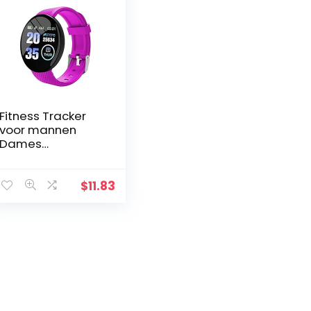
Fitness Tracker
voor mannen
Dames
Slaapmonitor
Activity Tracker
met bloeddruk
$
11.83
Bloedzuurstof,
B28 Smart 1.3inch
Full…