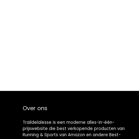
Over ons
Traildelalesse is een moderne alles-in-één-
prijswebsite die best verkopende producten van
Running & Sports van Amazon en andere Best-