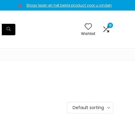
Blogs lezen en het beste product voor u vinden
0
Wishlist
Default sorting