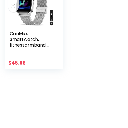
CanMixs
Smartwatch,
fitnessarmband,
horloge, 1,54 inch,
volledig
touchscreen,
$
45.99
fitnesshorloge, IP68
waterdicht…