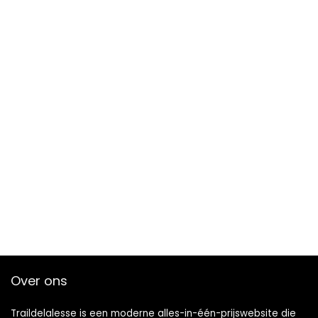
Over ons
Traildelalesse is een moderne alles-in-één-prijswebsite die