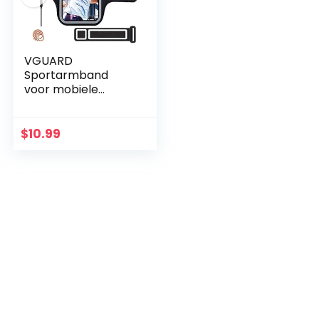
VGUARD
Sportarmband
voor mobiele
telefoon, joggen,
hardlopen,
hardloop armband
$
10.99
voor iPhone,
Samsung Galaxy,
Huawei met…