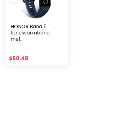
HONOR Band 5
fitnessarmband
met
hartslagmeter,
waterdicht IP68
smartwatch
$
50.48