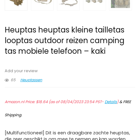
Heuptas heuptas kleine tailletas
looptas outdoor reizen camping
tas mobiele telefoon – kaki
Add your review
65
Heuptassen
Amazon.nl Price:
$
18.64
(as of 08/04/2023 23:54 PST-
Details
)
&
FREE
Shipping
.
[Multifunctioneel] Dit is een draagbare zachte heuptas,
die zeer geschikt is om mee te nemen en kan worden