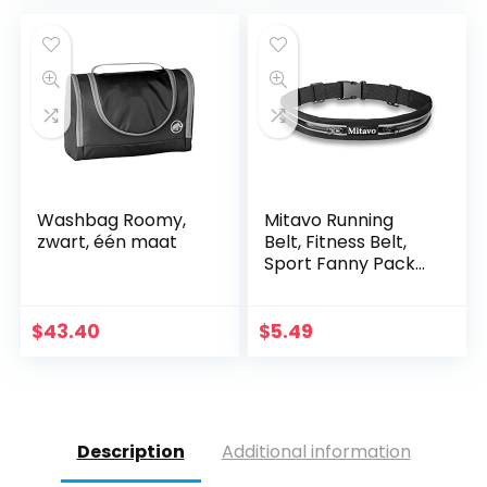
heuptas voor…
Waterdichte
Heuptas Voor…
Washbag Roomy,
Mitavo Running
zwart, één maat
Belt, Fitness Belt,
Sport Fanny Pack
met Reflectoren,
Zwart voor
Vrouwen
$
43.40
$
5.49
Description
Additional information