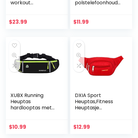
workout
polstelefoonhoude
taillepakket –
r, verborgen tas,
grote
looptas, voor de
veiligheidszakken
onderarm,
$
23.99
$
11.99
passen op alle
mobiele…
smartphones,
geld…
XUBX Running
DXIA Sport
Heuptas
Heuptas,Fitness
hardlooptas met
Heuptasje
flessenhouder,
Lichtgewicht
waterdichte sport
Hardloop, Fanny
riem Running Belt,
Pack, Festival
$
10.99
$
12.99
multifunctionele
musthave,