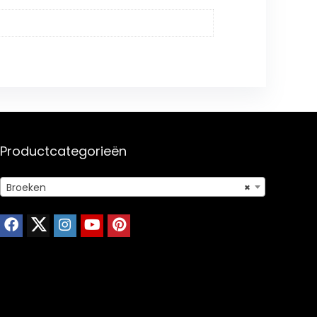
Productcategorieën
Broeken
×