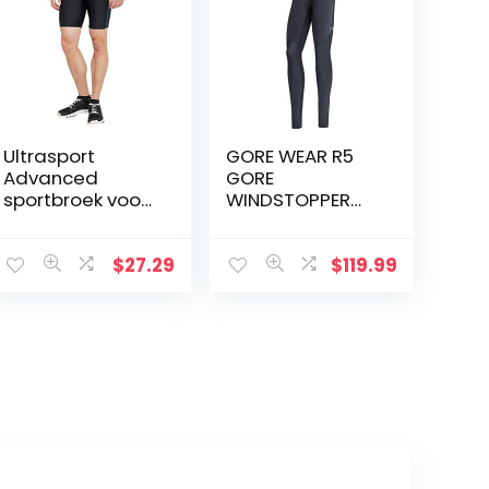
Ultrasport
GORE WEAR R5
Advanced
GORE
sportbroek voor
WINDSTOPPER
heren, korte
Leggings, voor
hardloopbroek,
heren
fitnessbroek
$
27.29
$
119.99
met
compressiewerk
ing, Quick Dry,
platte…