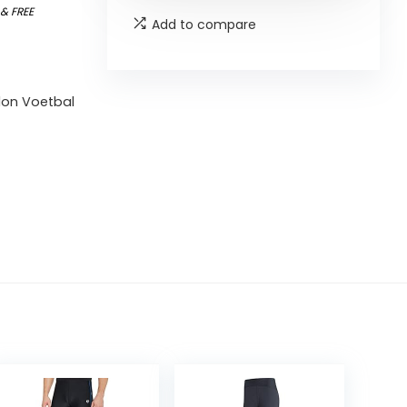
)
&
FREE
Add to compare
tlon Voetbal