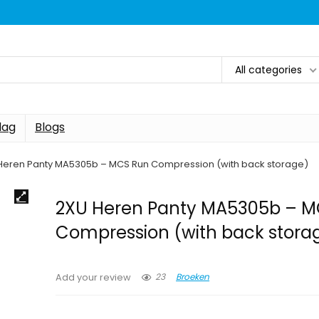
All categories
dag
Blogs
Heren Panty MA5305b – MCS Run Compression (with back storage)
2XU Heren Panty MA5305b – M
Compression (with back stora
23
Broeken
Add your review