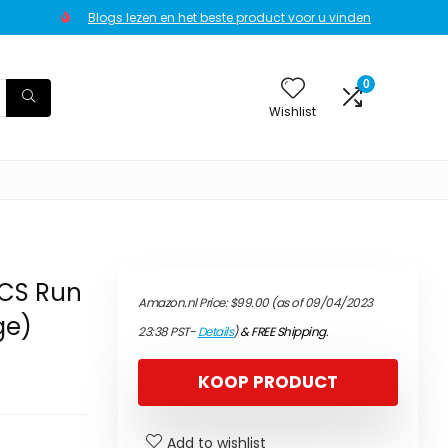
Blogs lezen en het beste product voor u vinden
0
Wishlist
CS Run
Amazon.nl Price:
$
99.00
(as of 09/04/2023
ge)
23:38 PST-
Details
)
&
FREE Shipping
.
KOOP PRODUCT
Add to wishlist