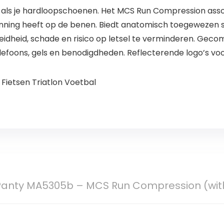
jk als je hardloopschoenen. Het MCS Run Compression ass
unning heeft op de benen. Biedt anatomisch toegewezen 
heid, schade en risico op letsel te verminderen. Geco
lefoons, gels en benodigdheden. Reflecterende logo’s voor
 Fietsen Triatlon Voetbal
Panty MA5305b – MCS Run Compression (wit