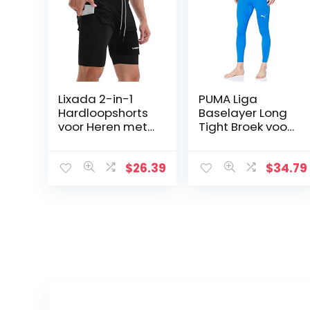
Lixada 2-in-1
PUMA Liga
Hardloopshorts
Baselayer Long
voor Heren met
Tight Broek voor
Zakken, voor
volwassenen
Gymnastiektrain
ing, met
$
26.39
$
34.79
Handdoeklus,
Sneldrogend…