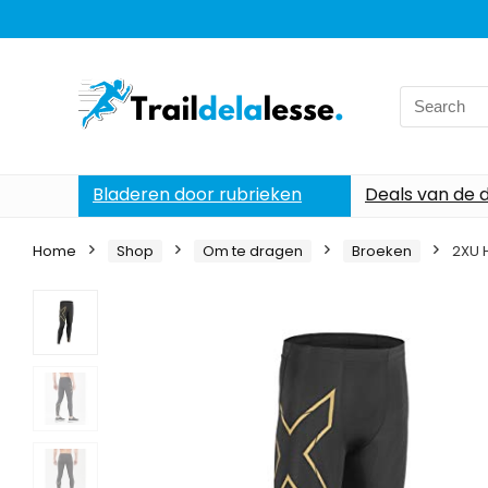
Search
for:
Bladeren door rubrieken
Deals van de 
Home
Shop
Om te dragen
Broeken
2XU 