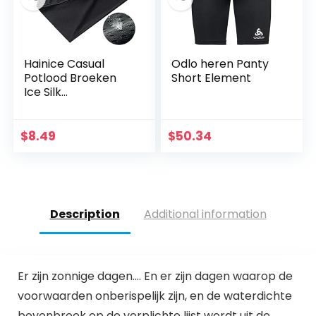
Hainice Casual
Odlo heren Panty
Potlood Broeken
Short Element
Ice Silk
Lichtgewicht
Broeken Spring
Summer Casual
$
8.49
$
50.34
trainingsbroek
Quick-dry
joggingbroek…
Description
Additional information
Er zijn zonnige dagen…. En er zijn dagen waarop de
voorwaarden onberispelijk zijn, en de waterdichte
bovenbroek op de verplichte lijst wordt uit de