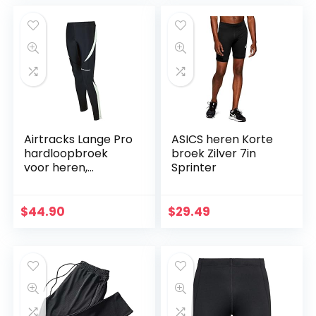
Airtracks Lange Pro
ASICS heren Korte
hardloopbroek
broek Zilver 7in
voor heren,
Sprinter
hardloopbroek,
compressie,
ademende
$
44.90
$
29.49
reflectoren