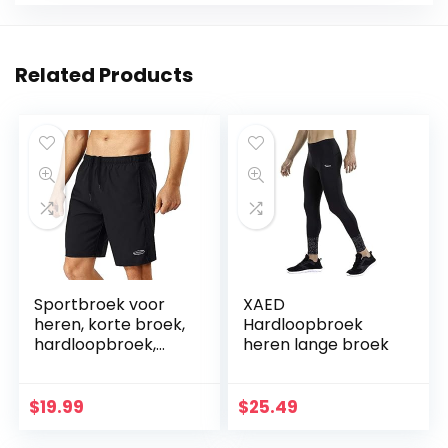
Related Products
Sportbroek voor
XAED
heren, korte broek,
Hardloopbroek
hardloopbroek,
heren lange broek
korte broek,
trainingsbroek voor
heren, korte
$
19.99
$
25.49
broek…