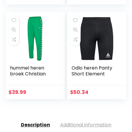
trainingsbroek
Quick-dry
joggingbroek…
hummel heren
Odlo heren Panty
broek Christian
Short Element
$
39.99
$
50.34
Description
Additional information