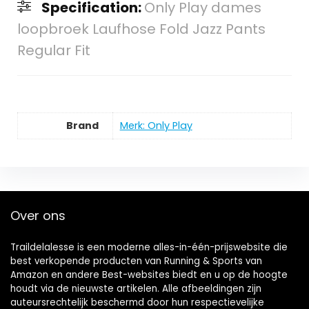
Specification:
Only Play dames
loopbroek Laufhose Fold Jazz Pants
Regular Fit
Brand
Merk: Only Play
Over ons
Traildelalesse is een moderne alles-in-één-prijswebsite die
best verkopende producten van Running & Sports van
Amazon en andere Best-websites biedt en u op de hoogte
houdt via de nieuwste artikelen. Alle afbeeldingen zijn
auteursrechtelijk beschermd door hun respectievelijke