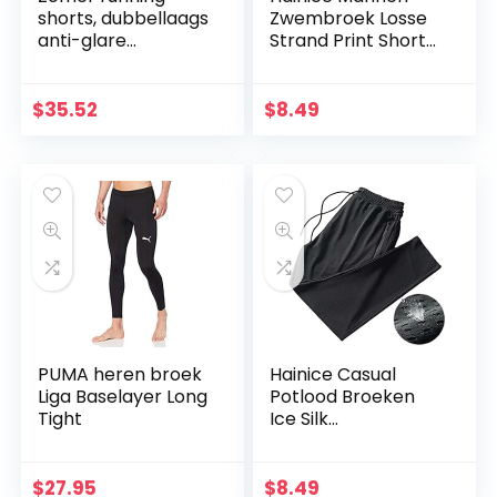
shorts, dubbellaags
Zwembroek Losse
anti-glare
Strand Print Shorts
ademend en
Spa Broek Boxer
sneldrogend
Zwembroek
shorts, heren
Zwembroek
$
35.52
$
8.49
fitness training
shorts,Gray,L
PUMA heren broek
Hainice Casual
Liga Baselayer Long
Potlood Broeken
Tight
Ice Silk
Lichtgewicht
Broeken Spring
Summer Casual
$
27.95
$
8.49