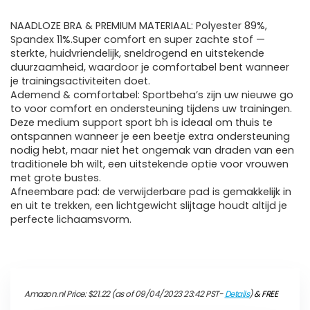
NAADLOZE BRA & PREMIUM MATERIAAL: Polyester 89%,
Spandex 11%.Super comfort en super zachte stof —
sterkte, huidvriendelijk, sneldrogend en uitstekende
duurzaamheid, waardoor je comfortabel bent wanneer
je trainingsactiviteiten doet.
Ademend & comfortabel: Sportbeha’s zijn uw nieuwe go
to voor comfort en ondersteuning tijdens uw trainingen.
Deze medium support sport bh is ideaal om thuis te
ontspannen wanneer je een beetje extra ondersteuning
nodig hebt, maar niet het ongemak van draden van een
traditionele bh wilt, een uitstekende optie voor vrouwen
met grote bustes.
Afneembare pad: de verwijderbare pad is gemakkelijk in
en uit te trekken, een lichtgewicht slijtage houdt altijd je
perfecte lichaamsvorm.
Amazon.nl Price:
$
21.22
(as of 09/04/2023 23:42 PST-
Details
)
&
FREE