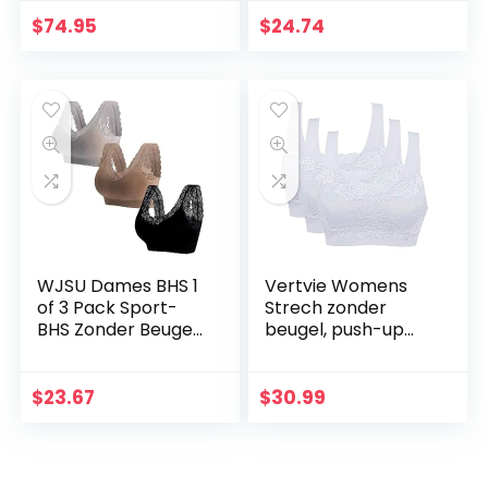
Bra
$
74.95
$
24.74
WJSU Dames BHS 1
Vertvie Womens
of 3 Pack Sport-
Strech zonder
BHS Zonder Beugel
beugel, push-up
Push Up Yoga
yoga sports beha
Kanten BH BH Top
beha topset voor
Set voor Vrouwen
fitness training pak
$
23.67
$
30.99
M-2XL
van 3