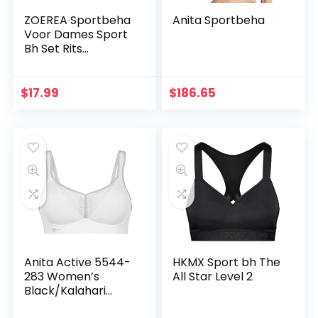
ZOEREA Sportbeha
Anita Sportbeha
Voor Dames Sport
Bh Set Rits
Vrouwen Fitness
Hesje Yoga Beha
$
17.99
$
186.65
Anita Active 5544-
HKMX Sport bh The
283 Women’s
All Star Level 2
Black/Kalahari
Animal Print Sports