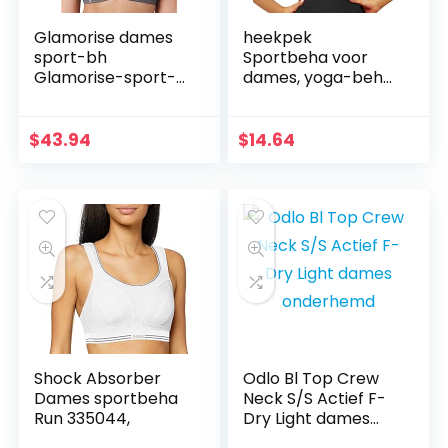
Glamorise dames
heekpek
sport-bh
Sportbeha voor
Glamorise-sport-
dames, yoga-beha,
bustier Bh mit
top, sportbeha,
Perfektem Halt
zonder beugel,
naadloos,
$
43.94
$
14.64
uitgesneden
bustier voor fitness,
yoga…
Shock Absorber
Odlo Bl Top Crew
Dames sportbeha
Neck S/S Actief F-
Run 335044,
Dry Light dames
onderhemd