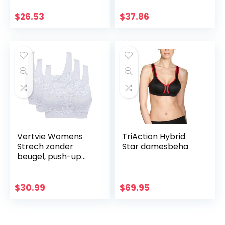
$
26.53
$
37.86
Vertvie Womens
TriAction Hybrid
Strech zonder
Star damesbeha
beugel, push-up
yoga sports beha
beha topset voor
fitness training pak
$
30.99
$
69.95
van 3