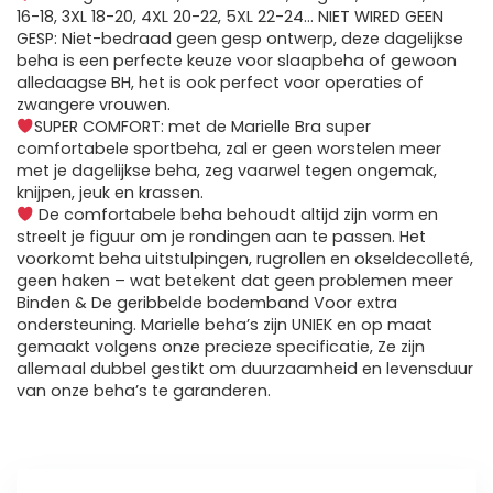
16-18, 3XL 18-20, 4XL 20-22, 5XL 22-24… NIET WIRED GEEN
GESP: Niet-bedraad geen gesp ontwerp, deze dagelijkse
beha is een perfecte keuze voor slaapbeha of gewoon
alledaagse BH, het is ook perfect voor operaties of
zwangere vrouwen.
SUPER COMFORT: met de Marielle Bra super
comfortabele sportbeha, zal er geen worstelen meer
met je dagelijkse beha, zeg vaarwel tegen ongemak,
knijpen, jeuk en krassen.
De comfortabele beha behoudt altijd zijn vorm en
streelt je figuur om je rondingen aan te passen. Het
voorkomt beha uitstulpingen, rugrollen en okseldecolleté,
geen haken – wat betekent dat geen problemen meer
Binden & De geribbelde bodemband Voor extra
ondersteuning. Marielle beha’s zijn UNIEK en op maat
gemaakt volgens onze precieze specificatie, Ze zijn
allemaal dubbel gestikt om duurzaamheid en levensduur
van onze beha’s te garanderen.