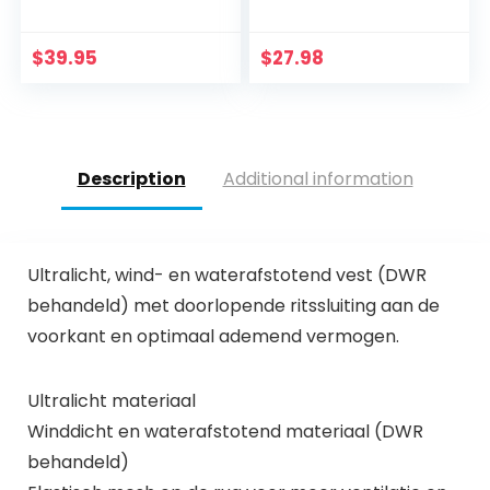
lange mouwen,
met capuchon,
duimgat,
$
39.95
$
27.98
sneldrogend,
functioneel shirt…
Description
Additional information
Ultralicht, wind- en waterafstotend vest (DWR
behandeld) met doorlopende ritssluiting aan de
voorkant en optimaal ademend vermogen.
Ultralicht materiaal
Winddicht en waterafstotend materiaal (DWR
behandeld)