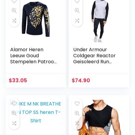
Alamor Heren
Under Armour
Leeuw Goud
Coldgear Reactor
Stempelen Patroon
Geïsoleerd Run
Casual T-Shirt
Vest heren Vest
Katoen Gemengde
Tops-
$
33.05
$
74.90
Donkerblauw-L