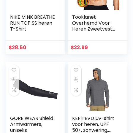
NIKE M NK BREATHE
Tooklanet
RUN TOP SS heren
Overhemd Voor
T-Shirt
Heren Zweetvest
Neopreen Sauna
Taille Trainer
Bodyshaper
$
28.50
$
22.99
Afslanken Workout
TankTops Voor…
GORE WEAR Shield
KEFITEVD Uv-shirt
Armwarmers,
voor heren, UPF
uniseks
50+, zonwering,