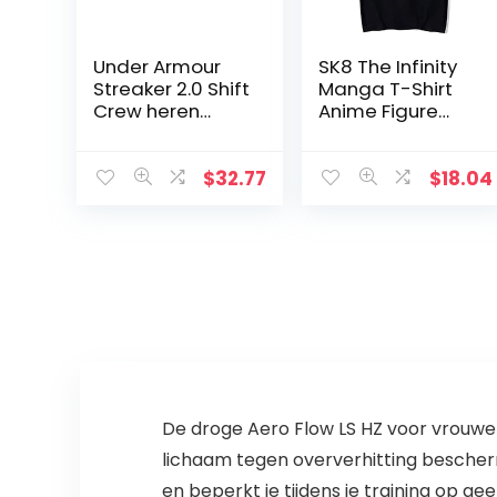
Under Armour
SK8 The Infinity
Streaker 2.0 Shift
Manga T-Shirt
Crew heren
Anime Figure
Kurzarmshirt
Miya Print T-shirt
Ronde Hals
Korte Mouw
$
32.77
$
18.04
Cartoons Tshirts
voor Vrouwen…
De droge Aero Flow LS HZ voor vrouwen 
lichaam tegen oververhitting bescher
en beperkt je tijdens je training op g