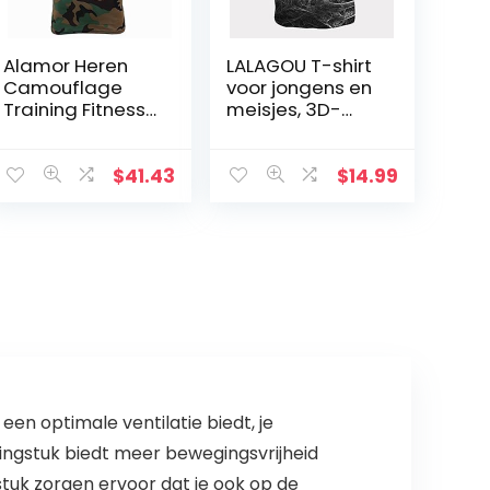
Alamor Heren
LALAGOU T-shirt
Camouflage
voor jongens en
Training Fitness
meisjes, 3D-
Tees Tops
print, print,
Sneldrogende
wervelwind, T-
Elastische
shirt korte
$
41.43
$
14.99
Compressie
mouwen,
Strakke Sport T-
gestreept,
shirt-Camo-L
wervelwind…
en optimale ventilatie biedt, je
ingstuk biedt meer bewegingsvrijheid
stuk zorgen ervoor dat je ook op de