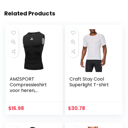
Related Products
AMZSPORT
Craft Stay Cool
Compressieshirt
Superlight T-shirt
voor heren,
tanktop zonder
mouwen, koeling
$
16.98
$
30.78