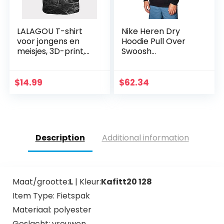
LALAGOU T-shirt
Nike Heren Dry
voor jongens en
Hoodie Pull Over
meisjes, 3D-print,
Swoosh
print, wervelwind,
Capuchontrui
T-shirt korte
mouwen,
$
14.99
$
62.34
gestreept,
wervelwind…
Description
Additional information
Maat/grootte:
L
| Kleur:
Kafitt20 128
Item Type: Fietspak
Materiaal: polyester
Geslacht: vrouwen