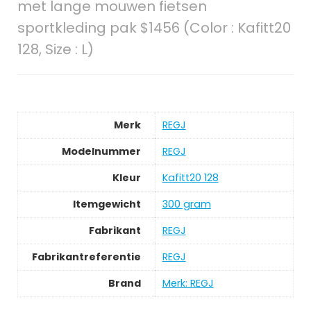
met lange mouwen fietsen
sportkleding pak $1456 (Color : Kafitt20
128, Size : L)
Merk
REGJ
Modelnummer
REGJ
Kleur
Kafitt20 128
Itemgewicht
300 gram
Fabrikant
REGJ
Fabrikantreferentie
REGJ
Brand
Merk: REGJ