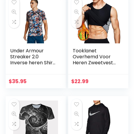
Under Armour
Tooklanet
Streaker 2.0
Overhemd Voor
Inverse heren Shirt
Heren Zweetvest
met korte mouwen
Neopreen Sauna
Taille Trainer
Bodyshaper
$
35.95
$
22.99
Afslanken Workout
TankTops Voor…