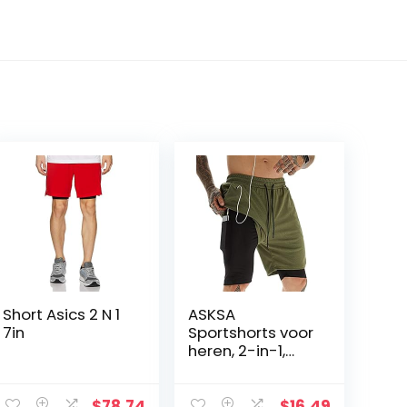
Short Asics 2 N 1
ASKSA
7in
Sportshorts voor
heren, 2-in-1,
hardlopen of
sportschool,
sneldrogend,
$
78.74
$
16.49