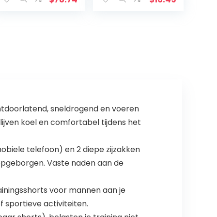
ademende
trainingsbroek,
joggingbroek
met…
htdoorlatend, sneldrogend en voeren
lijven koel en comfortabel tijdens het
obiele telefoon) en 2 diepe zijzakken
en opgeborgen. Vaste naden aan de
ainingsshorts voor mannen aan je
 sportieve activiteiten.