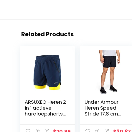
Related Products
ARSUXEO Heren 2
Under Armour
in 1 actieve
Heren Speed
hardloopshorts
Stride 17,8 cm
met 2 ritszakken
geweven shorts
B191
$
20.99
$
30.87