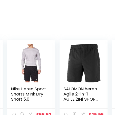
Nike Heren Sport
SALOMON heren
Shorts M Nk Dry
Agile 2-in-1
Short 5.0
AGILE 2IN1 SHORT
M
$
56.52
$
29.95