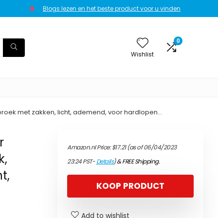
Blogs lezen en het beste product voor u vinden
0
Wishlist
roek met zakken, licht, ademend, voor hardlopen…
r
Amazon.nl Price:
$
17.21
(as of 06/04/2023
k,
23:24 PST-
Details
)
&
FREE Shipping
.
t,
KOOP PRODUCT
Add to wishlist