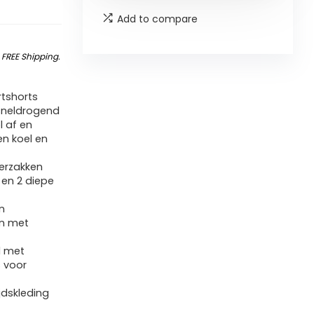
Add to compare
&
FREE Shipping
.
tshorts
 sneldrogend
l af en
en koel en
erzakken
 en 2 diepe
e
n
en met
d met
s voor
jdskleding