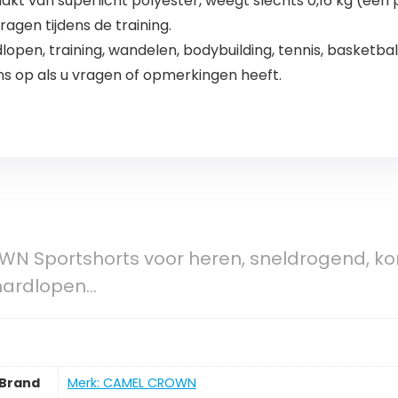
kt van superlicht polyester, weegt slechts 0,16 kg (een pa
agen tijdens de training.
lopen, training, wandelen, bodybuilding, tennis, basketbal,
 op als u vragen of opmerkingen heeft.
N Sportshorts voor heren, sneldrogend, ko
 hardlopen…
Brand
Merk: CAMEL CROWN