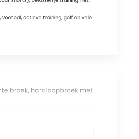
ar shorts), belasten je training niet,
 voetbal, actieve training, golf en vele
rte broek, hardloopbroek met