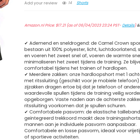
14
Shorts
Add your review
Amazon.nl Price:
$
17.21
(as of 06/04/2023 23:24 PST-
Details
)
✔ Ademend en sneldrogend: de Camel Crown spor
bestaan uit 100% polyester, licht, luchtdoorlatend,
en voeren het zweet snel af, voeren de warmte sne
minimaliseren het zweet tijdens de training. Ze blijv
comfortabel tijdens het trainen of hardlopen.
✔ Meerdere zakken: onze hardloopshort met 1 acht
met ritssluiting (geschikt voor je mobiele telefoon)
zijzakken dragen ertoe bij dat je telefoon of ander
waardevolle spullen tijdens de training veilig worde
opgeborgen. Vaste naden aan de achterste zakk
ritssluiting voorkomen dat je spullen schuren.
✔ Comfortabele pasvorm: de elastische tailleban
geïntegreerd trekkoord maakt deze trainingsshort
mannen aan je individuele pasvorm aanpasbaar.
Comfortabele en losse pasvorm, ideaal voor vrijeti
of sportieve activiteiten.