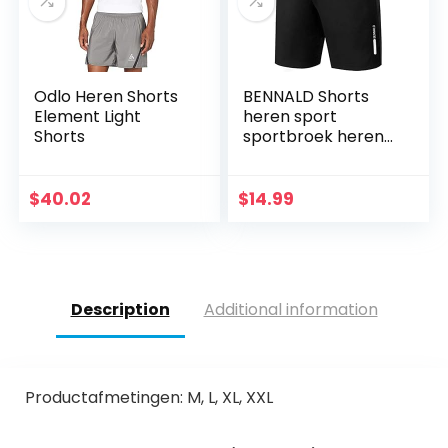
Odlo Heren Shorts
BENNALD Shorts
Element Light
heren sport
Shorts
sportbroek heren
korte joggingbroek
korte broek
trainingsbroek
$
40.02
$
14.99
mannen
sneldrogende
loopbroek…
Description
Additional information
Productafmetingen: M, L, XL, XXL