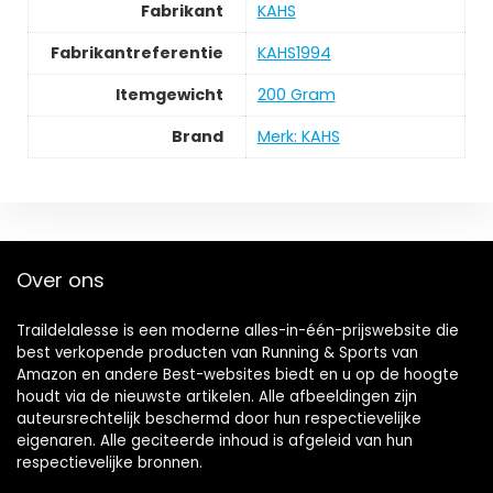
Fabrikant
KAHS
Fabrikantreferentie
KAHS1994
Itemgewicht
200 Gram
Brand
Merk: KAHS
Over ons
Traildelalesse is een moderne alles-in-één-prijswebsite die
best verkopende producten van Running & Sports van
Amazon en andere Best-websites biedt en u op de hoogte
houdt via de nieuwste artikelen. Alle afbeeldingen zijn
auteursrechtelijk beschermd door hun respectievelijke
eigenaren. Alle geciteerde inhoud is afgeleid van hun
respectievelijke bronnen.