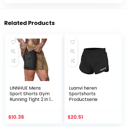
Related Products
LINNHUE Mens
Luanvi heren
Sport Shorts Gym
Sportshorts
Running Tight 2 in 1
Productserie
met Pocket Liner
Sneldrogende
Ademend Training
$
10.36
$
20.51
Oefening Jogging…