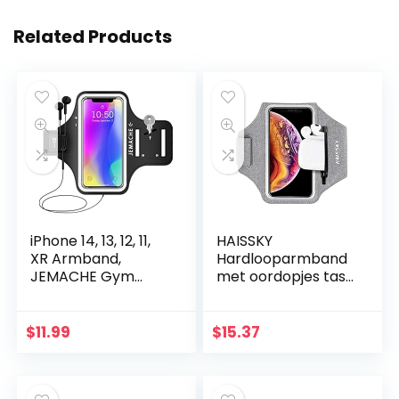
Related Products
iPhone 14, 13, 12, 11,
HAISSKY
XR Armband,
Hardlooparmband
JEMACHE Gym
met oordopjes tas
Hardlopen
sporttelefoon
Workouts Arm
armband voor
Band Case voor
iPhone 14 Pro
$
11.99
$
15.37
iPhone XR, 11, 12, 13,
Max/13 Pro/13 Pro
14 met…
Max/12/12
Pro/11/XS…