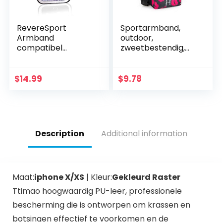
RevereSport
Sportarmband,
Armband
outdoor,
compatibel
zweetbestendig,
Samsung Galaxy
looparmband,
S20 Plus. Sport Arm
crossbody,
Telefoon Case
schouders, casual,
$
14.99
$
9.78
Houder voor
portemonnee,
hardlopen,
gym, fitness,
Oefening, Gym…
mobiele…
Description
Additional information
Maat:
iphone X/XS
| Kleur:
Gekleurd Raster
Ttimao hoogwaardig PU-leer, professionele
bescherming die is ontworpen om krassen en
botsingen effectief te voorkomen en de