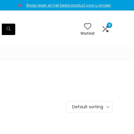
Blogs lezen en het beste product voor u vinden
0
Wishlist
Default sorting