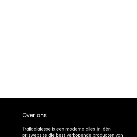
Over ons
Traildelalesse is een moderne alles-in-één-
prijswebsite die best verkopende producten van