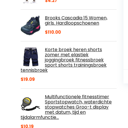
$
4.27
Brooks Cascadia 15 Women,
girls. Hardloopschoenen
$
110.00
Korte broek heren shorts
zomer met elastiek
joggingbroek fitnessbroek
sport shorts trainingsbroek
tennisbroek
$
19.09
Multifunctionele fitnesstimer
Sportstopwatch, waterdichte
stopwatches Groo-t display
met datum, tijd en
tijdalarmfunctie…
$
10.19