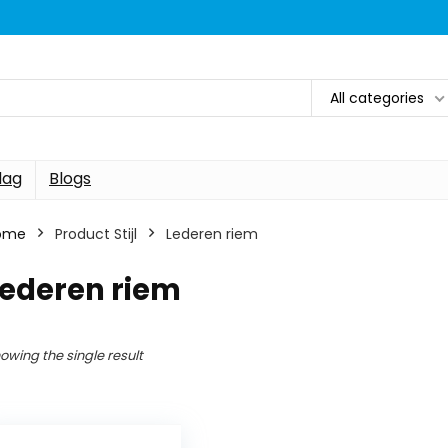
All categories
dag
Blogs
ome
Product Stijl
Lederen riem
Lederen riem
owing the single result