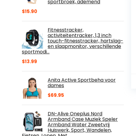
sportbroek, ademend
$
15.90
Fitnesstracker,
activiteitentracker, 1,3 inch
touch-fitnesstracker, hartslag-
en slaapmonitor, verschillende
sportmodi…
$
13.99
Anita Active Sportbeha voor
dames
$
69.95
DN-Alive Oneplus Nord
Armband Case Muziek Speler
Armband Water Zweetvrij
Huiswerk, Sport, Wandelen,
Fietsen, Lopen, Met…