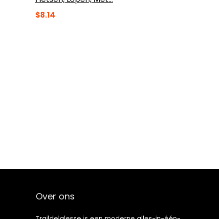
$
8.14
Over ons
Traildelalesse is een moderne alles-in-één-