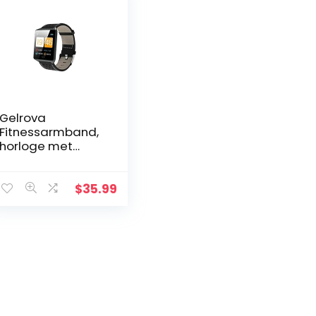
Gelrova
Fitnessarmband,
horloge met
bloeddrukmeting,
hartslagmeter,
IP68 waterdicht,
$
35.99
1,3 inch HD
smartwatch…