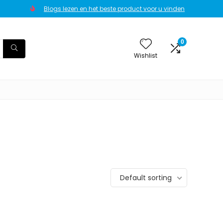
Blogs lezen en het beste product voor u vinden
0
Wishlist
Default sorting