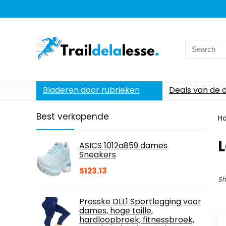
Search
for:
Bladeren door rubrieken
Deals van de 
Best verkopende
H
ASICS 1012a859 dames
Sneakers
$
123.13
Sh
Prosske DLL1 Sportlegging voor
dames, hoge taille,
hardloopbroek, fitnessbroek,