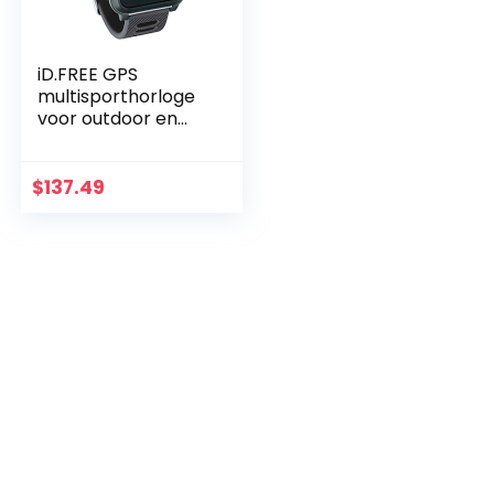
iD.FREE GPS
multisporthorloge
voor outdoor en
navigatie, smart
notifications,
geocaching,
$
137.49
hartslagmeting op
de pols…