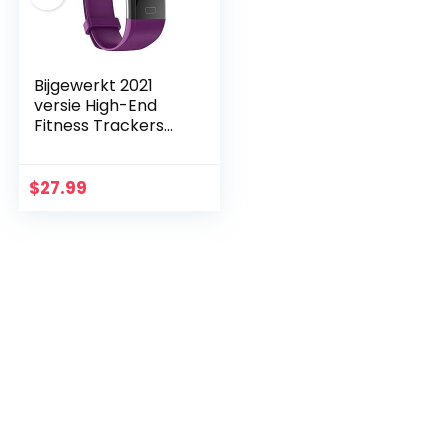
Bijgewerkt 2021
versie High-End
Fitness Trackers
HR, IP68 waterdicht
fitnesshorloge met
hartslagmeter,
$
27.99
stappenteller…