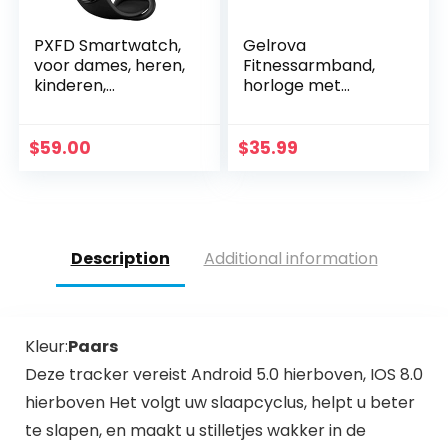
PXFD Smartwatch,
Gelrova
voor dames, heren,
Fitnessarmband,
kinderen,
horloge met
waterdicht, met
bloeddrukmeting,
hartslagmeter,
hartslagmeter,
smartwatch,
IP68 waterdicht, 1,3
$
59.00
$
35.99
sporthorloge,
inch HD
hardlopen…
smartwatch…
Description
Additional information
Kleur:
Paars
Deze tracker vereist Android 5.0 hierboven, IOS 8.0
hierboven Het volgt uw slaapcyclus, helpt u beter
te slapen, en maakt u stilletjes wakker in de