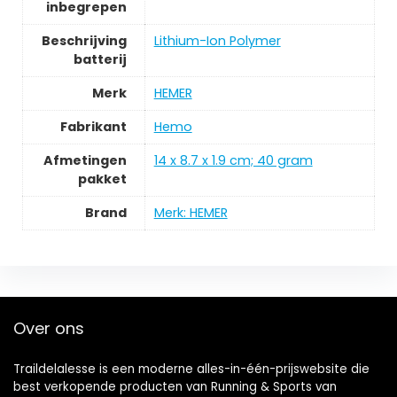
inbegrepen
Beschrijving
Lithium-Ion Polymer
batterij
Merk
HEMER
Fabrikant
Hemo
Afmetingen
14 x 8.7 x 1.9 cm; 40 gram
pakket
Brand
Merk: HEMER
Over ons
Traildelalesse is een moderne alles-in-één-prijswebsite die
best verkopende producten van Running & Sports van