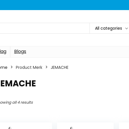
All categories
dag
Blogs
ome
Product Merk
JEMACHE
JEMACHE
owing all 4 results