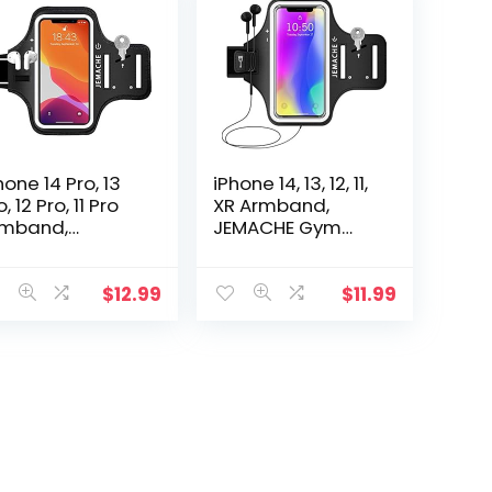
hone 14 Pro, 13
iPhone 14, 13, 12, 11,
, 12 Pro, 11 Pro
XR Armband,
rmband,
JEMACHE Gym
EMACHE Gym
Hardlopen
rdlopen
Workouts Arm
rkouts Arm
Band Case voor
$
12.99
$
11.99
nd Case voor
iPhone XR, 11, 12, 13,
hone 14 Pro, 13
14 met…
o…