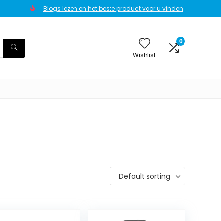
Blogs lezen en het beste product voor u vinden
0
Wishlist
Default sorting