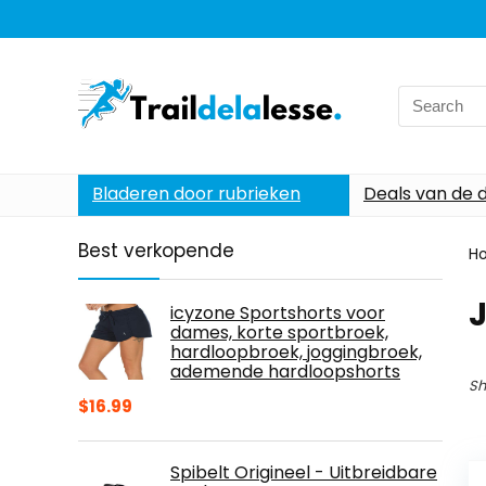
Search
for:
Bladeren door rubrieken
Deals van de 
Best verkopende
H
icyzone Sportshorts voor
dames, korte sportbroek,
hardloopbroek, joggingbroek,
ademende hardloopshorts
Sh
$
16.99
Spibelt Origineel - Uitbreidbare