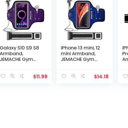
Galaxy S10 S9 S8
iPhone 13 mini, 12
iP
Armband,
mini Armband,
Pro
JEMACHE Gym
JEMACHE Gym
A
Running
Hardlopen
J
Oefeningen
Workouts Arm
Ha
Trainingen
Band Case voor
Wo
$
11.99
$
14.18
Telefoon Arm
iPhone 13 mini, 12
Ba
Band voor
mini met…
iP
Samsung Galaxy
Pr
S10/S9/S8/S7…