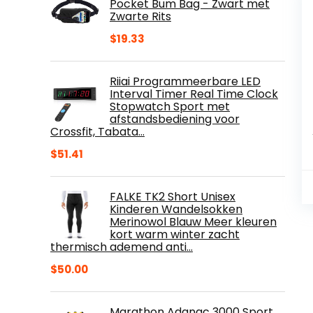
Pocket Bum Bag - Zwart met
Zwarte Rits
$
19.33
Riiai Programmeerbare LED
Interval Timer Real Time Clock
Stopwatch Sport met
afstandsbediening voor
Crossfit, Tabata…
$
51.41
FALKE TK2 Short Unisex
Kinderen Wandelsokken
Merinowol Blauw Meer kleuren
kort warm winter zacht
thermisch ademend anti…
$
50.00
Marathon Adanac 3000 Sport